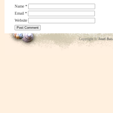
Name
*
Email
*
Website
Copyright ©
Josef Bat