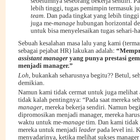
sebelumnya seseorang bekerja sendiri. P
lebih tinggi, tugas pemimpin termasuk j
team
. Dan pada tingkat yang lebih tinggi
juga me-
manage
hubungan horizontal d
untuk bisa menyelesaikan tugas sehari-ha
Sebuah kesalahan masa lalu yang kami (terma
sebagai pejabat HR) lakukan adalah:
“Mempr
assistant manager
yang punya prestasi gem
menjadi manager.”
Loh
, bukankah seharusnya begitu?? Betul, se
demikian.
Namun kami tidak cermat untuk juga melihat 
tidak kalah pentingnya: “Pada saat mereka se
manager
, mereka bekerja sendiri. Namun beg
dipromosikan menjadi manager, mereka harus
waktu untuk me-
manage
tim. Dan kami tida
mereka untuk menjadi
leader
pada level ini. 
menyadarinya, ketika melihat sukses manager d