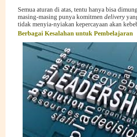
Semua aturan di atas, tentu hanya bisa dimun
masing-masing punya komitmen
delivery
yang
tidak menyia-nyiakan kepercayaan akan kebeb
Berbagai
K
esalahan untuk
P
embelajaran