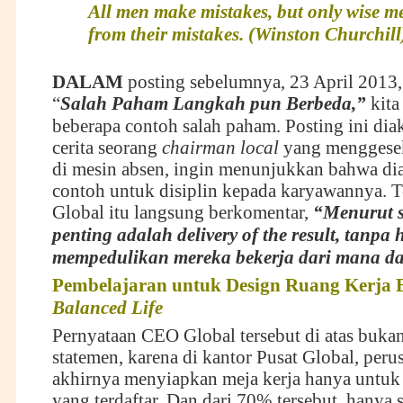
All men make mistakes, but only wise m
from their mistakes.
(Winston Churchill
DALAM
posting sebelumnya, 23 April 2013,
“
Salah Paham Langkah pun Berbeda
,
”
kita
beberapa contoh salah paham. Posting ini dia
cerita seorang
c
hairman
l
ocal
yang menggesek
di mesin absen, ingin menunjukkan bahwa d
contoh untuk disiplin kepada karyawannya. 
Global itu langsung berkomentar,
“M
enurut 
penting adalah delivery of the result, tanpa 
mempedulikan mereka bekerja dari mana d
Pembelajaran untuk
D
esign
R
uang
K
erja
B
alanced
L
ife
Pernyataan CEO Global tersebut di atas buka
statemen, karena di kantor Pusat Global, peru
akhirnya menyiapkan meja kerja hanya untu
yang terdaftar. Dan dari 70% tersebut, hanya s