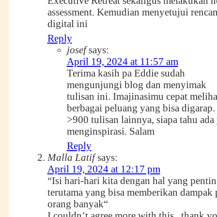
Executive Retreat sekaligus melakukan n
assessment. Kemudian menyetujui rencana
digital ini
Reply
josef
says:
April 19, 2024 at 11:57 am
Terima kasih pa Eddie sudah
mengunjungi blog dan menyimak
tulisan ini. Imajinasimu cepat meliha
berbagai peluang yang bisa digarap.
>900 tulisan lainnya, siapa tahu ada
menginspirasi. Salam
Reply
Malla Latif
says:
April 19, 2024 at 12:17 pm
“Isi hari-hari kita dengan hal yang pentin
terutama yang bisa memberikan dampak p
orang banyak“
I couldn’t agree more with this.. thank y