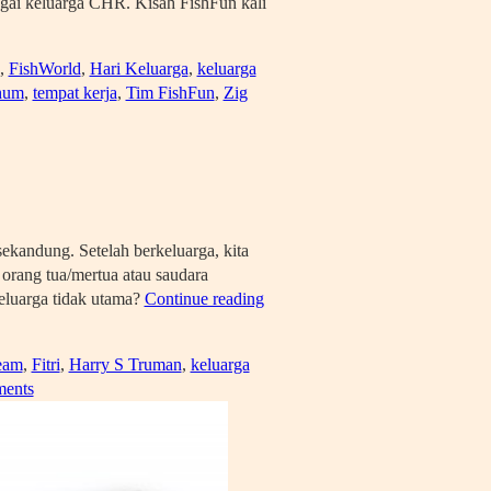
agai keluarga CHR. Kisah FishFun kali
,
FishWorld
,
Hari Keluarga
,
keluarga
hum
,
tempat kerja
,
Tim FishFun
,
Zig
andung. Setelah berkeluarga, kita
 orang tua/mertua atau saudara
keluarga tidak utama?
Continue reading
eam
,
Fitri
,
Harry S Truman
,
keluarga
ents