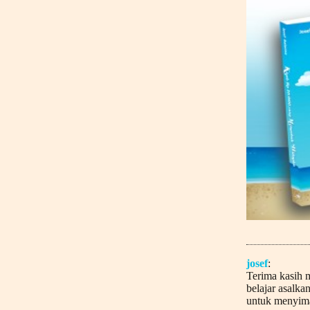
josef
:
Terima kasih 
belajar asalka
untuk menyima