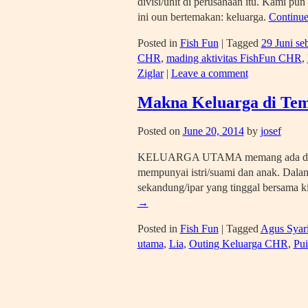
divisi/unit di perusahaan itu. Kami p
ini oun bertemakan: keluarga.
Continue
Posted in
Fish Fun
|
Tagged
29 Juni se
CHR
,
mading aktivitas FishFun CHR
,
Ziglar
|
Leave a comment
Makna Keluarga di Tem
Posted on
June 20, 2014
by
josef
KELUARGA UTAMA memang ada di rumah.
mempunyai istri/suami dan anak. Dalam 
sekandung/ipar yang tinggal bersama ki
→
Posted in
Fish Fun
|
Tagged
Agus Syari
utama
,
Lia
,
Outing Keluarga CHR
,
Pui