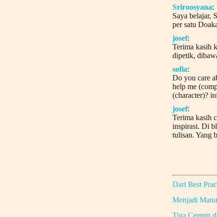
Sriroosyana
:
Saya belajar, 
per satu Doaka
josef
:
Terima kasih k
dipetik, dibaw
sofia
:
Do you care a
help me (comp
(character)? in
josef
:
Terima kasih c
inspirasi. Di b
tulisan. Yang b
Dari Best Prac
Menjadi Manus
Tiga Cermin 