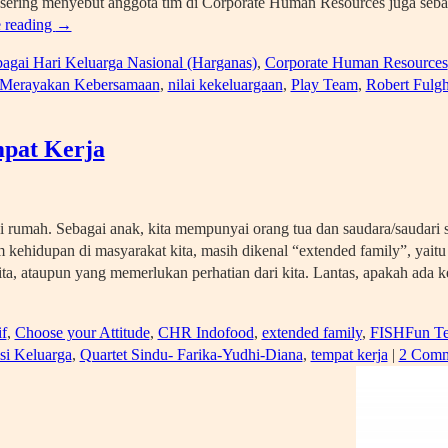
un sering menyebut anggota tim di Corporate Human Resources juga seb
 reading
→
bagai Hari Keluarga Nasional (Harganas)
,
Corporate Human Resources
Merayakan Kebersamaan
,
nilai kekeluargaan
,
Play Team
,
Robert Fulg
pat Kerja
 Sebagai anak, kita mempunyai orang tua dan saudara/saudari sek
kehidupan di masyarakat kita, masih dikenal “extended family”, yaitu
ta, ataupun yang memerlukan perhatian dari kita. Lantas, apakah ada 
f
,
Choose your Attitude
,
CHR Indofood
,
extended family
,
FISHFun T
si Keluarga
,
Quartet Sindu- Farika-Yudhi-Diana
,
tempat kerja
|
2 Comm