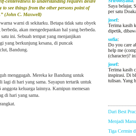
Sriroosyana
:
lf-centeredness to understanding requires desire
Saya belajar, 
 to see things from the other persons point of
per satu Doaka
.” (John C. Maxwell)
josef
:
na warni di sekitarku. Betapa tidak satu obyek
Terima kasih k
g berbeda, akan mengedepankan hal yang berbeda.
dipetik, dibaw
satu ini. Sebuah tempat yang menjanjikan
sofia
:
agi yang berkunjung kesana, di puncak
Do you care a
clut, Bandung.
help me (comp
(character)? in
josef
:
Terima kasih c
gguh menggugah. Mereka ke Bandung untuk
inspirasi. Di b
tulisan. Yang b
 lagi di hari yang sama. Sayapun tertarik untuk
 anggota keluarga lainnya. Kamipun memesan
g di hari yang sama.
rangkat.
Dari Best Prac
Menjadi Manus
Tiga Cermin 