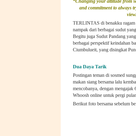
“Changing your attitude from se
and commitment to always try
view
TERLINTAS di benakku ragam war
nampak dari berbagai sudut yan
Begitu juga Sudut Pandang yang 
berbagai perspektif keindahan b
Ciumbulueit, yang disingkat Pun
Dua Daya Tarik
Postingan teman di sosmed sun
makan siang bersama lalu kembali
mencobanya, dengan mengajak 6
Whoosh online untuk pergi pulan
Berikut foto bersama sebelum be