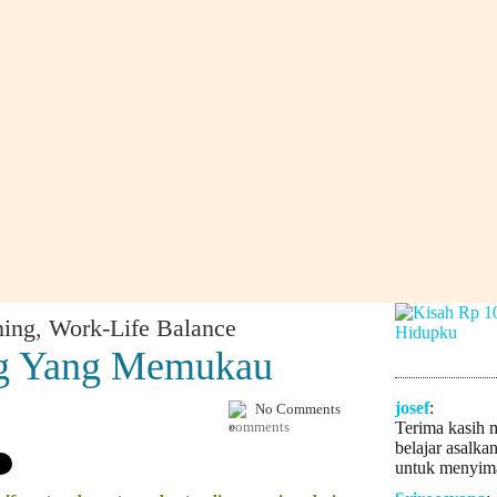
ning
,
Work-Life Balance
ng Yang Memukau
josef
:
No Comments
»
Terima kasih 
belajar asalka
untuk menyima