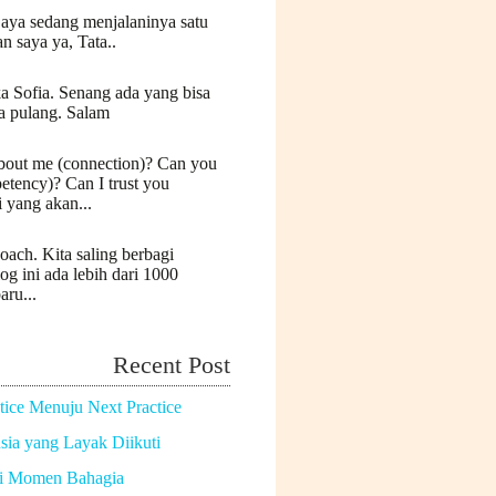
Saya sedang menjalaninya satu
n saya ya, Tata..
a Sofia. Senang ada yang bisa
a pulang. Salam
bout me (connection)? Can you
etency)? Can I trust you
i yang akan...
oach. Kita saling berbagi
log ini ada lebih dari 1000
aru...
Recent Post
tice Menuju Next Practice
ia yang Layak Diikuti
di Momen Bahagia