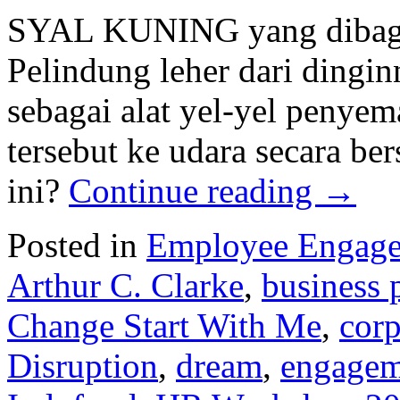
SYAL KUNING yang dibagik
Pelindung leher dari dingi
sebagai alat yel-yel penye
tersebut ke udara secara b
ini?
Continue reading
→
Posted in
Employee Engag
Arthur C. Clarke
,
business 
Change Start With Me
,
corp
Disruption
,
dream
,
engagem