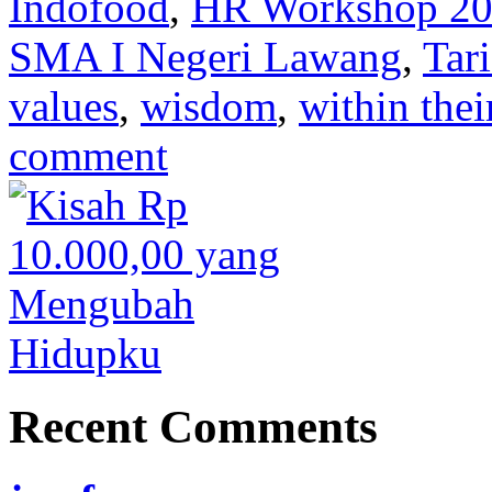
Indofood
,
HR Workshop 2
SMA I Negeri Lawang
,
Tar
values
,
wisdom
,
within thei
comment
Recent Comments