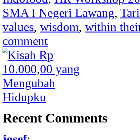
SMA I Negeri Lawang
,
Tar
values
,
wisdom
,
within thei
comment
Recent Comments
josef
: