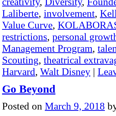
creativity
,
Diversity
,
Founde
Laliberte
,
involvement
,
Kel
Value Curve
,
KOLABORA
restrictions
,
personal growt
Management Program
,
tale
Scouting
,
theatrical extrav
Harvard
,
Walt Disney
|
Lea
Go Beyond
Posted on
March 9, 2018
b