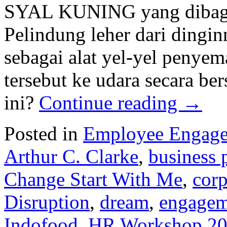
SYAL KUNING yang dibagik
Pelindung leher dari dingi
sebagai alat yel-yel penye
tersebut ke udara secara b
ini?
Continue reading
→
Posted in
Employee Engag
Arthur C. Clarke
,
business 
Change Start With Me
,
corp
Disruption
,
dream
,
engagem
Indofood
,
HR Workshop 2