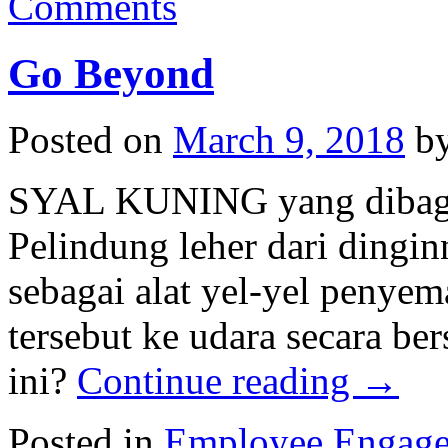
Comments
Go Beyond
Posted on
March 9, 2018
b
SYAL KUNING yang dibagik
Pelindung leher dari dingi
sebagai alat yel-yel penye
tersebut ke udara secara b
ini?
Continue reading
→
Posted in
Employee Engag