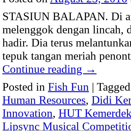
STASIUN BALAPAN. Di ata
melenggok dengan lincah, 
hadir. Dia terus melantunka
tepuk tangan meriah penont
Continue reading
→
Posted in
Fish Fun
|
Tagged
Human Resources
,
Didi Ke
Innovation
,
HUT Kemerdeka
Lipsync Musical Competiti