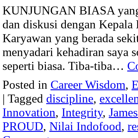
KUNJUNGAN BIASA yang sa
dan diskusi dengan Kepala 
Karyawan yang berada seki
menyadari kehadiran saya so
seperti biasa. Tiba-tiba…
C
Posted in
Career Wisdom
,
E
|
Tagged
discipline
,
excelle
Innovation
,
Integrity
,
James
PROUD
,
Nilai Indofood
,
re