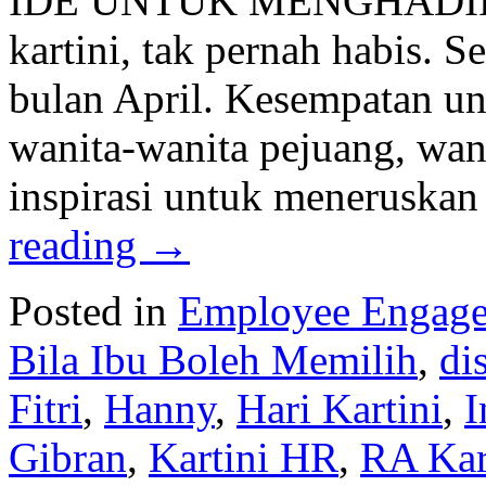
IDE UNTUK MENGHADIRKAN
kartini, tak pernah habis. Se
bulan April. Kesempatan unt
wanita-wanita pejuang, wa
inspirasi untuk meneruskan
reading
→
Posted in
Employee Engag
Bila Ibu Boleh Memilih
,
di
Fitri
,
Hanny
,
Hari Kartini
,
I
Gibran
,
Kartini HR
,
RA Kar