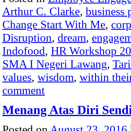
Arthur C. Clarke
,
business 
Change Start With Me
,
corp
Disruption
,
dream
,
engagem
Indofood
,
HR Workshop 2
SMA I Negeri Lawang
,
Tar
values
,
wisdom
,
within thei
comment
Menang Atas Diri Sendi
Posted on
August 23, 2016