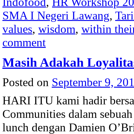
Indofood
,
HR Workshop 2
SMA I Negeri Lawang
,
Tar
values
,
wisdom
,
within thei
comment
Masih Adakah Loyalit
Posted on
September 9, 20
HARI ITU kami hadir bers
Communities dalam sebuah 
lunch dengan Damien O’Br