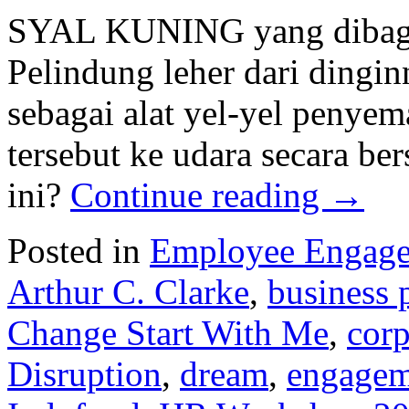
SYAL KUNING yang dibagik
Pelindung leher dari dingi
sebagai alat yel-yel penye
tersebut ke udara secara b
ini?
Continue reading
→
Posted in
Employee Engag
Arthur C. Clarke
,
business 
Change Start With Me
,
corp
Disruption
,
dream
,
engagem