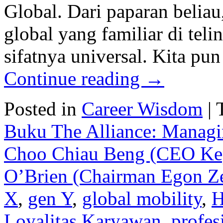
Global. Dari paparan beliau
global yang familiar di tel
sifatnya universal. Kita pu
Continue reading
→
Posted in
Career Wisdom
|
Buku The Alliance: Managi
Choo Chiau Beng (CEO Kep
O’Brien (Chairman Egon Z
X
,
gen Y
,
global mobility
,
H
Loyalitas Karyawan
,
profes