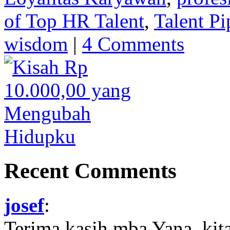
of Top HR Talent
,
Talent Pi
wisdom
|
4 Comments
Recent Comments
josef
:
Terima kasih mba Yana, kit