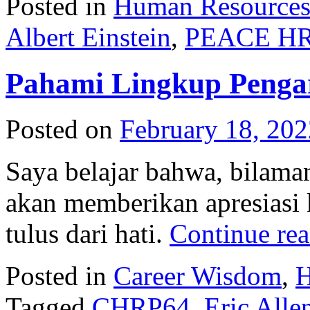
Posted in
Human Resource
Albert Einstein
,
PEACE HR 
Pahami Lingkup Peng
Posted on
February 18, 202
Saya belajar bahwa, bilama
akan memberikan apresiasi 
tulus dari hati.
Continue re
Posted in
Career Wisdom
,
H
Tagged
CHRP64
,
Eric All