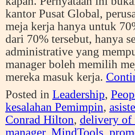
kapan. Pernyataan ini buka
kantor Pusat Global, peru
meja kerja hanya untuk 70
dari 70% tersebut, hanya se
administrative yang mempun
manager boleh memilih meja
mereka masuk kerja.
Conti
Posted in
Leadership
,
Peop
kesalahan Pemimpin
,
asist
Conrad Hilton
,
delivery of 
manager
,
MindTools
,
prom