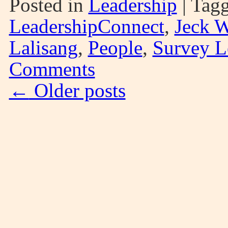
Posted in
Leadership
|
Tag
LeadershipConnect
,
Jeck 
Lalisang
,
People
,
Survey L
Comments
←
Older posts