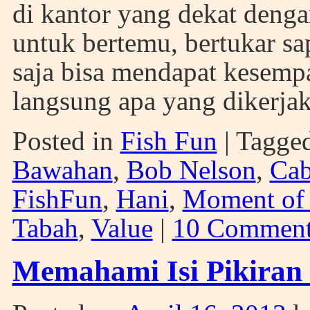
di kantor yang dekat denga
untuk bertemu, bertukar sap
saja bisa mendapat kesempa
langsung apa yang dikerja
Posted in
Fish Fun
|
Tagge
Bawahan
,
Bob Nelson
,
Cab
FishFun
,
Hani
,
Moment of 
Tabah
,
Value
|
10 Comment
Memahami Isi Pikiran