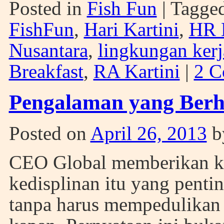
Posted in
Fish Fun
|
Tagge
FishFun
,
Hari Kartini
,
HR K
Nusantara
,
lingkungan ker
Breakfast
,
RA Kartini
|
2 C
Pengalaman yang Ber
Posted on
April 26, 2013
b
CEO Global memberikan k
kedisplinan itu yang pentin
tanpa harus mempedulikan 