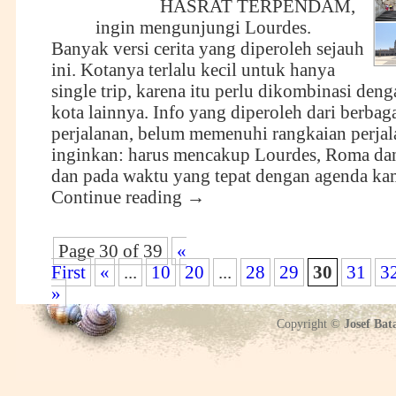
HASRAT TERPENDAM,
ingin mengunjungi Lourdes.
Banyak versi cerita yang diperoleh sejauh
ini. Kotanya terlalu kecil untuk hanya
single trip, karena itu perlu dikombinasi den
kota lainnya. Info yang diperoleh dari berbag
perjalanan, belum memenuhi rangkaian perjal
inginkan: harus mencakup Lourdes, Roma da
dan pada waktu yang tepat dengan agenda kam
Continue reading
→
Page 30 of 39
«
First
«
...
10
20
...
28
29
30
31
3
»
Copyright ©
Josef Bat