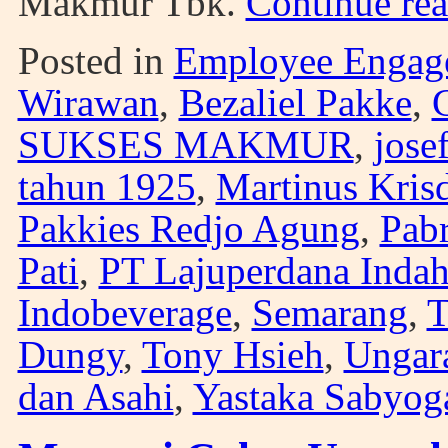
Makmur Tbk.
Continue re
Posted in
Employee Engag
Wirawan
,
Bezaliel Pakke
,
SUKSES MAKMUR
,
jose
tahun 1925
,
Martinus Kris
Pakkies Redjo Agung
,
Pabr
Pati
,
PT Lajuperdana Inda
Indobeverage
,
Semarang
,
T
Dungy
,
Tony Hsieh
,
Ungar
dan Asahi
,
Yastaka Sabyog