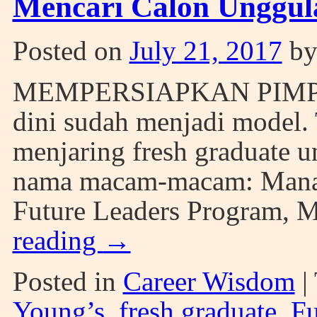
Mencari Calon Unggul
Posted on
July 21, 2017
b
MEMPERSIAPKAN PIMPI
dini sudah menjadi model.
menjaring fresh graduate 
nama macam-macam: Manag
Future Leaders Program, MT
reading
→
Posted in
Career Wisdom
|
Young’s
,
fresh graduate
,
Fu