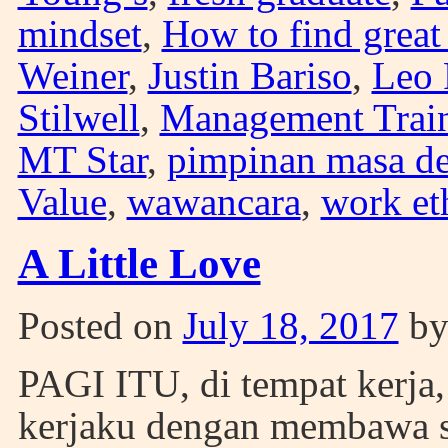
mindset
,
How to find great
Weiner
,
Justin Bariso
,
Leo 
Stilwell
,
Management Trai
MT Star
,
pimpinan masa d
Value
,
wawancara
,
work et
A Little Love
Posted on
July 18, 2017
b
PAGI ITU, di tempat kerja
kerjaku dengan membawa seb