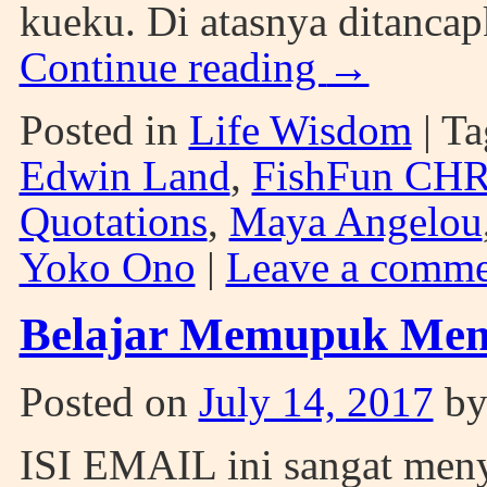
kueku. Di atasnya ditancap
Continue reading
→
Posted in
Life Wisdom
|
Ta
Edwin Land
,
FishFun CH
Quotations
,
Maya Angelou
Yoko Ono
|
Leave a comme
Belajar Memupuk Menta
Posted on
July 14, 2017
b
ISI EMAIL ini sangat meny