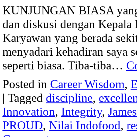
KUNJUNGAN BIASA yang sa
dan diskusi dengan Kepala 
Karyawan yang berada seki
menyadari kehadiran saya so
seperti biasa. Tiba-tiba…
C
Posted in
Career Wisdom
,
E
|
Tagged
discipline
,
excelle
Innovation
,
Integrity
,
James
PROUD
,
Nilai Indofood
,
re