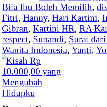
Bila Ibu Boleh Memilih
,
di
Fitri
,
Hanny
,
Hari Kartini
,
I
Gibran
,
Kartini HR
,
RA Kar
respect
,
Supandi
,
Surat dari
Wanita Indonesia
,
Yanti
,
Yo