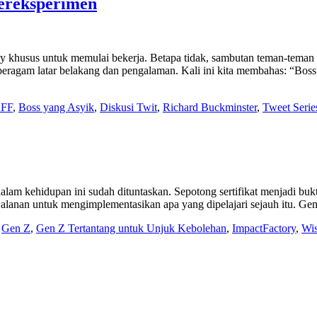
ereksperimen
y khusus untuk memulai bekerja. Betapa tidak, sambutan teman-tema
eragam latar belakang dan pengalaman. Kali ini kita membahas: “Boss
AFF
,
Boss yang Asyik
,
Diskusi Twit
,
Richard Buckminster
,
Tweet Serie
kehidupan ini sudah dituntaskan. Sepotong sertifikat menjadi bukti,
rjalanan untuk mengimplementasikan apa yang dipelajari sejauh itu. Ge
,
Gen Z
,
Gen Z Tertantang untuk Unjuk Kebolehan
,
ImpactFactory
,
Wi