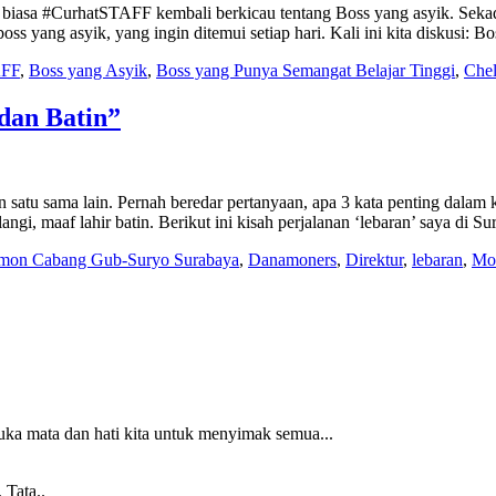
 biasa #CurhatSTAFF kembali berkicau tentang Boss yang asyik. Sekad
oss yang asyik, yang ingin ditemui setiap hari. Kali ini kita diskusi:
AFF
,
Boss yang Asyik
,
Boss yang Punya Semangat Belajar Tinggi
,
Chel
dan Batin”
n satu sama lain. Pernah beredar pertanyaan, apa 3 kata penting da
ngi, maaf lahir batin. Berikut ini kisah perjalanan ‘lebaran’ saya di S
mon Cabang Gub-Suryo Surabaya
,
Danamoners
,
Direktur
,
lebaran
,
Moh
uka mata dan hati kita untuk menyimak semua...
 Tata..