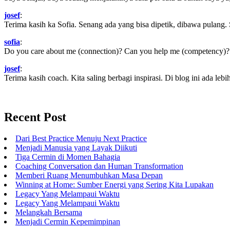
josef
:
Terima kasih ka Sofia. Senang ada yang bisa dipetik, dibawa pulang.
sofia
:
Do you care about me (connection)? Can you help me (competency)? Ca
josef
:
Terima kasih coach. Kita saling berbagi inspirasi. Di blog ini ada lebih
Recent Post
Dari Best Practice Menuju Next Practice
Menjadi Manusia yang Layak Diikuti
Tiga Cermin di Momen Bahagia
Coaching Conversation dan Human Transformation
Memberi Ruang Menumbuhkan Masa Depan
Winning at Home: Sumber Energi yang Sering Kita Lupakan
Legacy Yang Melampaui Waktu
Legacy Yang Melampaui Waktu
Melangkah Bersama
Menjadi Cermin Kepemimpinan