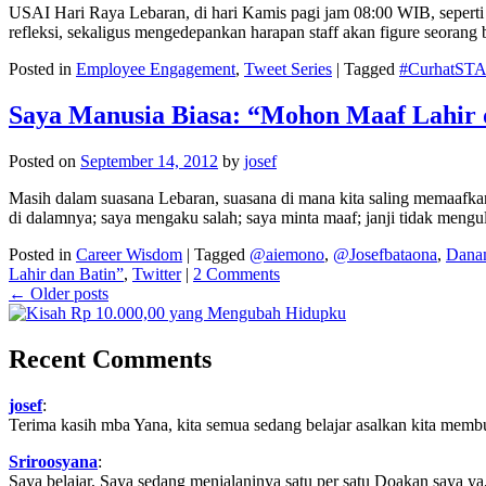
USAI Hari Raya Lebaran, di hari Kamis pagi jam 08:00 WIB, seperti
refleksi, sekaligus mengedepankan harapan staff akan figure seorang b
Posted in
Employee Engagement
,
Tweet Series
|
Tagged
#CurhatST
Saya Manusia Biasa: “Mohon Maaf Lahir 
Posted on
September 14, 2012
by
josef
Masih dalam suasana Lebaran, suasana di mana kita saling memaafka
di dalamnya; saya mengaku salah; saya minta maaf; janji tidak mengula
Posted in
Career Wisdom
|
Tagged
@aiemono
,
@Josefbataona
,
Dana
Lahir dan Batin”
,
Twitter
|
2 Comments
←
Older posts
Recent Comments
josef
:
Terima kasih mba Yana, kita semua sedang belajar asalkan kita memb
Sriroosyana
:
Saya belajar, Saya sedang menjalaninya satu per satu Doakan saya ya,