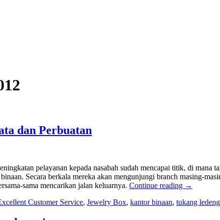
012
ata dan Perbuatan
ngkatan pelayanan kepada nasabah sudah mencapai titik, di mana taha
h binaan. Secara berkala mereka akan mengunjungi branch masing-masi
bersama-sama mencarikan jalan keluarnya.
Continue reading
→
Excellent Customer Service
,
Jewelry Box
,
kantor binaan
,
tukang leden