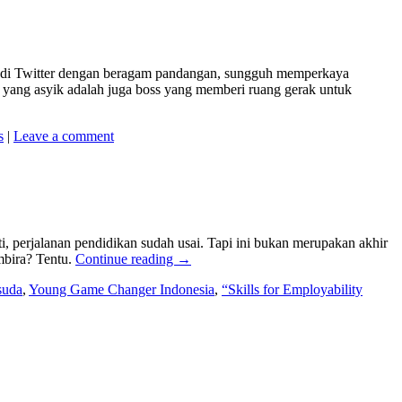
n di Twitter dengan beragam pandangan, sungguh memperkaya
 yang asyik adalah juga boss yang memberi ruang gerak untuk
s
|
Leave a comment
 perjalanan pendidikan sudah usai. Tapi ini bukan merupakan akhir
mbira? Tentu.
Continue reading
→
suda
,
Young Game Changer Indonesia
,
“Skills for Employability