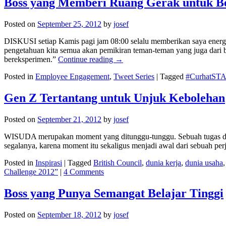
Boss yang Memberi Ruang Gerak untuk B
Posted on
September 25, 2012
by
josef
DISKUSI setiap Kamis pagi jam 08:00 selalu memberikan saya energ
pengetahuan kita semua akan pemikiran teman-teman yang juga dari b
bereksperimen.”
Continue reading
→
Posted in
Employee Engagement
,
Tweet Series
|
Tagged
#CurhatST
Gen Z Tertantang untuk Unjuk Kebolehan
Posted on
September 21, 2012
by
josef
WISUDA merupakan moment yang ditunggu-tunggu. Sebuah tugas dalam 
segalanya, karena moment itu sekaligus menjadi awal dari sebuah pe
Posted in
Inspirasi
|
Tagged
British Council
,
dunia kerja
,
dunia usaha
Challenge 2012”
|
4 Comments
Boss yang Punya Semangat Belajar Tinggi
Posted on
September 18, 2012
by
josef