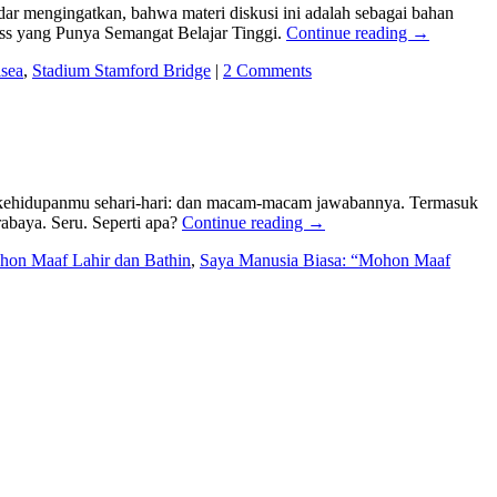
ar mengingatkan, bahwa materi diskusi ini adalah sebagai bahan
 Boss yang Punya Semangat Belajar Tinggi.
Continue reading
→
sea
,
Stadium Stamford Bridge
|
2 Comments
lam kehidupanmu sehari-hari: dan macam-macam jawabannya. Termasuk
urabaya. Seru. Seperti apa?
Continue reading
→
on Maaf Lahir dan Bathin
,
Saya Manusia Biasa: “Mohon Maaf