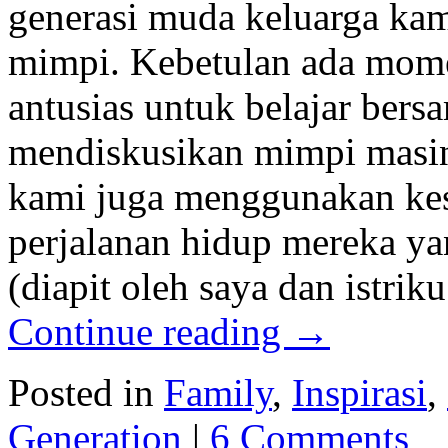
generasi muda keluarga ka
mimpi. Kebetulan ada mome
antusias untuk belajar bers
mendiskusikan mimpi masin
kami juga menggunakan ke
perjalanan hidup mereka ya
(diapit oleh saya dan istr
Continue reading
→
Posted in
Family
,
Inspirasi
,
Generation
|
6 Comments