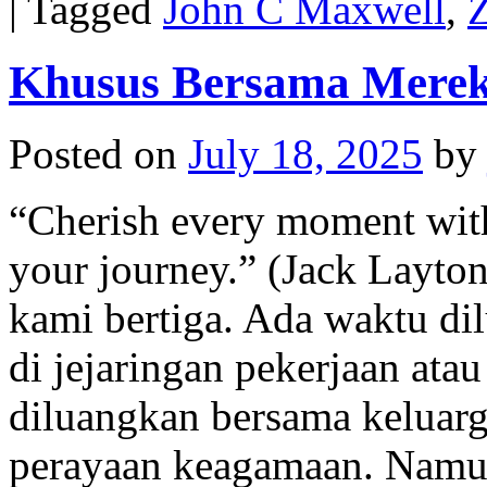
|
Tagged
John C Maxwell
,
Z
Khusus Bersama Mere
Posted on
July 18, 2025
by
“Cherish every moment with
your journey.” (Jack Lay
kami bertiga. Ada waktu d
di jejaringan pekerjaan at
diluangkan bersama keluarga
perayaan keagamaan. Namu