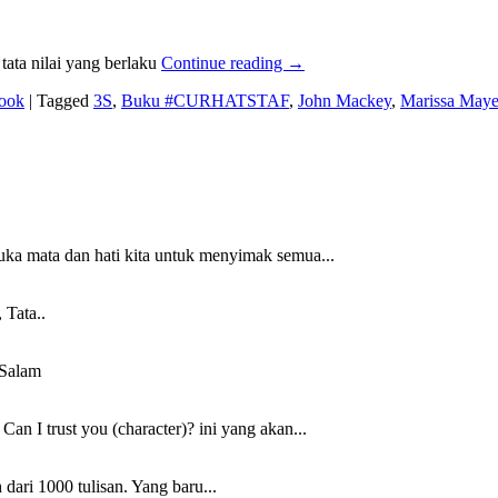
tata nilai yang berlaku
Continue reading
→
ook
|
Tagged
3S
,
Buku #CURHATSTAF
,
John Mackey
,
Marissa Maye
uka mata dan hati kita untuk menyimak semua...
 Tata..
 Salam
n I trust you (character)? ini yang akan...
 dari 1000 tulisan. Yang baru...