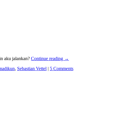
gin aku jalankan?
Continue reading
→
madikun
,
Sebastian Vettel
|
5 Comments