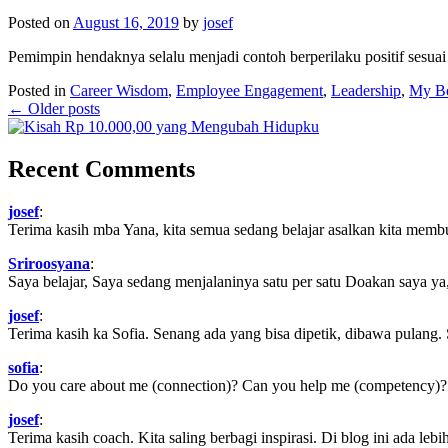
Posted on
August 16, 2019
by
josef
Pemimpin hendaknya selalu menjadi contoh berperilaku positif sesuai 
Posted in
Career Wisdom
,
Employee Engagement
,
Leadership
,
My B
←
Older posts
Recent Comments
josef
:
Terima kasih mba Yana, kita semua sedang belajar asalkan kita memb
Sriroosyana
:
Saya belajar, Saya sedang menjalaninya satu per satu Doakan saya ya,
josef
:
Terima kasih ka Sofia. Senang ada yang bisa dipetik, dibawa pulang.
sofia
:
Do you care about me (connection)? Can you help me (competency)? Ca
josef
:
Terima kasih coach. Kita saling berbagi inspirasi. Di blog ini ada lebih