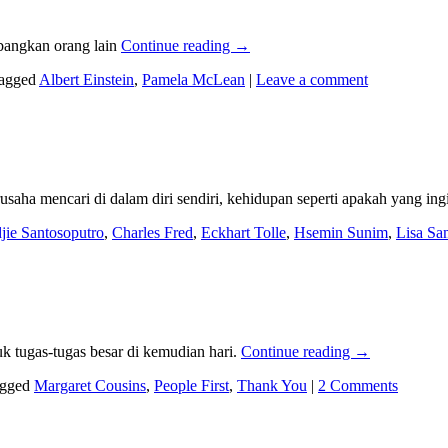
bangkan orang lain
Continue reading
→
agged
Albert Einstein
,
Pamela McLean
|
Leave a comment
usaha mencari di dalam diri sendiri, kehidupan seperti apakah yang in
jie Santosoputro
,
Charles Fred
,
Eckhart Tolle
,
Hsemin Sunim
,
Lisa Sa
uk tugas-tugas besar di kemudian hari.
Continue reading
→
gged
Margaret Cousins
,
People First
,
Thank You
|
2 Comments