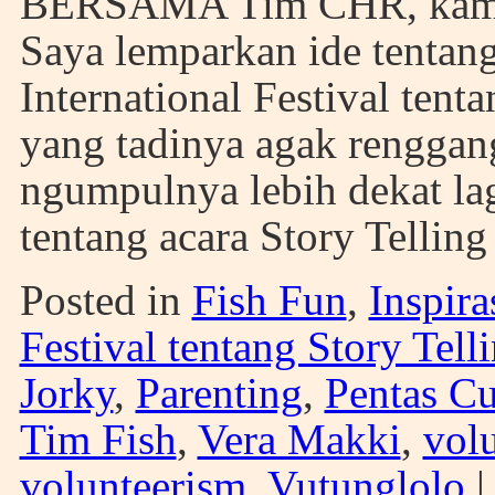
BERSAMA Tim CHR, kami s
Saya lemparkan ide tentang
International Festival tent
yang tadinya agak renggang
ngumpulnya lebih dekat la
tentang acara Story Telling 
Posted in
Fish Fun
,
Inspira
Festival tentang Story Tell
Jorky
,
Parenting
,
Pentas C
Tim Fish
,
Vera Makki
,
volu
volunteerism
,
Vutunglolo
|