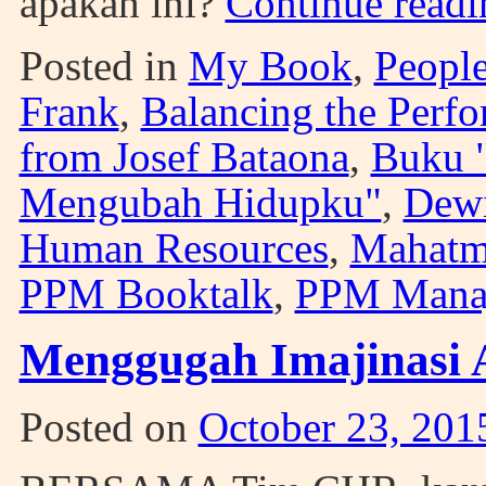
apakah ini?
Continue read
Posted in
My Book
,
Peopl
Frank
,
Balancing the Perf
from Josef Bataona
,
Buku 
Mengubah Hidupku"
,
Dewi
Human Resources
,
Mahatm
PPM Booktalk
,
PPM Mana
Menggugah Imajinasi 
Posted on
October 23, 201