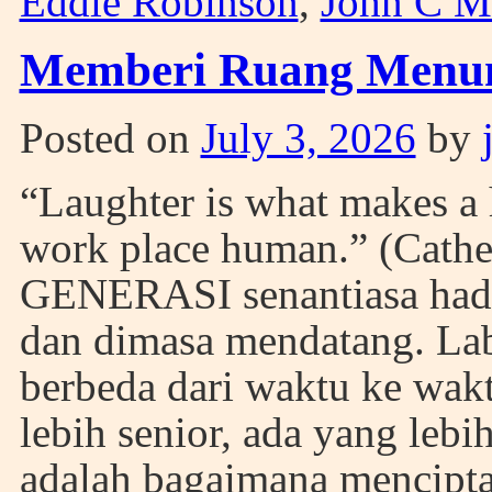
Eddie Robinson
,
John C M
Memberi Ruang Menu
Posted on
July 3, 2026
by
“Laughter is what makes a
work place human.” (Cath
GENERASI senantiasa hadir
dan dimasa mendatang. Lab
berbeda dari waktu ke wakt
lebih senior, ada yang leb
adalah bagaimana mencipt