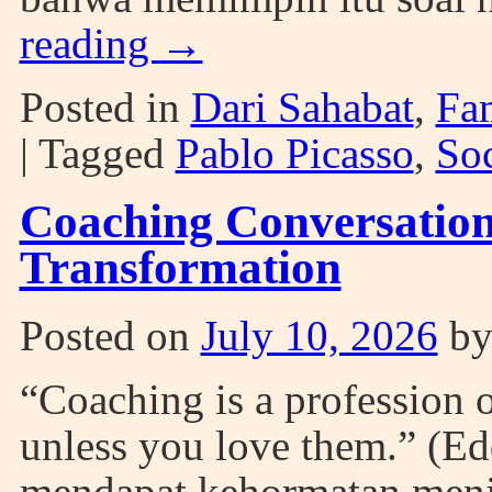
reading
→
Posted in
Dari Sahabat
,
Fa
|
Tagged
Pablo Picasso
,
Soc
Coaching Conversatio
Transformation
Posted on
July 10, 2026
b
“Coaching is a profession 
unless you love them.” (E
mendapat kehormatan menja