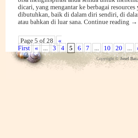
dicari, yang mengantar ke berbagai resources
dibutuhkan, baik di dalam diri sendiri, di dal
atau bahkan di luar sana.
Continue reading
→
Page 5 of 28
«
First
«
...
3
4
5
6
7
...
10
20
...
Copyright ©
Josef Bat