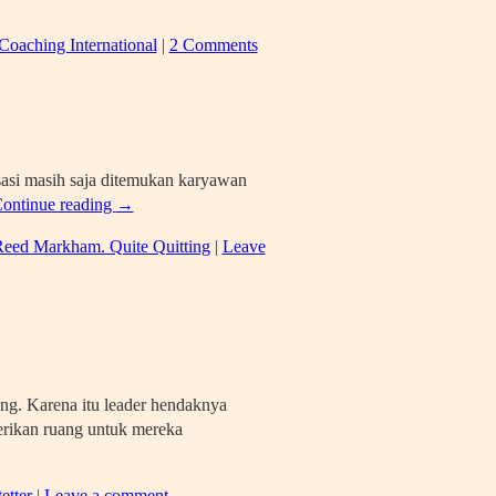
Coaching International
|
2 Comments
isasi masih saja ditemukan karyawan
ontinue reading
→
eed Markham. Quite Quitting
|
Leave
ng. Karena itu leader hendaknya
erikan ruang untuk mereka
etter
|
Leave a comment