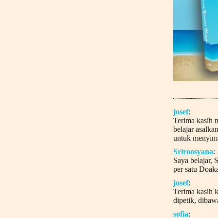
josef
:
Terima kasih 
belajar asalka
untuk menyima
Sriroosyana
:
Saya belajar, 
per satu Doaka
josef
:
Terima kasih k
dipetik, dibaw
sofia
: