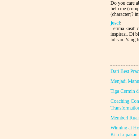
Do you care a
help me (comp
(character)? in
josef
:
Terima kasih c
inspirasi. Di b
tulisan. Yang b
Dari Best Prac
Menjadi Manus
Tiga Cermin 
Coaching Con
Transformatio
Memberi Rua
Winning at Ho
Kita Lupakan