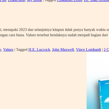
t, menapaki 2023 dan selanjutnya kitapun tidak punya banyak waktu 
ngan cara biasa. Values tersebut hendaknya sudah menjadi bagian dari 
e
,
Values
|
Tagged
H.E. Luccock
,
John Maxwell
,
Vince Lombardi
|
2 