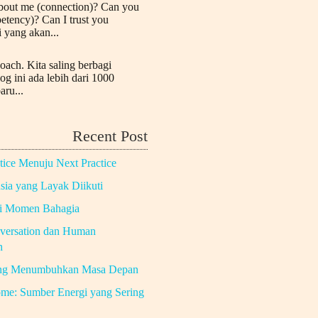
bout me (connection)? Can you
etency)? Can I trust you
i yang akan...
oach. Kita saling berbagi
log ini ada lebih dari 1000
aru...
Recent Post
tice Menuju Next Practice
ia yang Layak Diikuti
di Momen Bahagia
versation dan Human
n
ng Menumbuhkan Masa Depan
me: Sumber Energi yang Sering