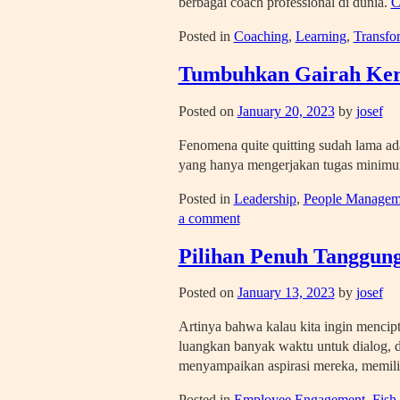
berbagai coach professional di dunia.
C
Posted in
Coaching
,
Learning
,
Transfo
Tumbuhkan Gairah Ker
Posted on
January 20, 2023
by
josef
Fenomena quite quitting sudah lama ada
yang hanya mengerjakan tugas minimum
Posted in
Leadership
,
People Managem
a comment
Pilihan Penuh Tanggun
Posted on
January 13, 2023
by
josef
Artinya bahwa kalau kita ingin mencip
luangkan banyak waktu untuk dialog, d
menyampaikan aspirasi mereka, memilih
Posted in
Employee Engagement
,
Fish