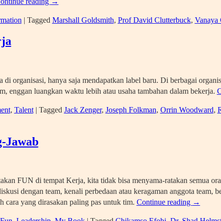
ontinue reading
→
rmation
|
Tagged
Marshall Goldsmith
,
Prof David Clutterbuck
,
Vanaya 
ja
 di organisasi, hanya saja mendapatkan label baru. Di berbagai organ
, enggan luangkan waktu lebih atau usaha tambahan dalam bekerja.
C
ent
,
Talent
|
Tagged
Jack Zenger
,
Joseph Folkman
,
Orrin Woodward
,
R
g-Jawab
takan FUN di tempat Kerja, kita tidak bisa menyama-ratakan semua ora
iskusi dengan team, kenali perbedaan atau keragaman anggota team, b
 cara yang dirasakan paling pas untuk tim.
Continue reading
→
 Fun
,
Leadership
,
My Book
|
Tagged
Chikamso Efobi
,
Dr. Shad Helmst