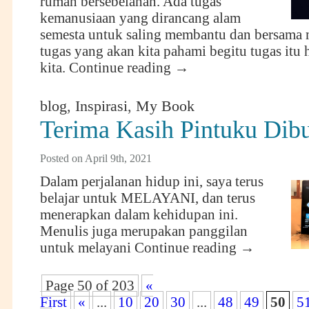
rumah bersebelahan. Ada tugas
kemanusiaan yang dirancang alam
semesta untuk saling membantu dan bersama
tugas yang akan kita pahami begitu tugas itu 
kita.
Continue reading
→
blog
,
Inspirasi
,
My Book
Terima Kasih Pintuku Dib
Posted on April 9th, 2021
Dalam perjalanan hidup ini, saya terus
belajar untuk MELAYANI, dan terus
menerapkan dalam kehidupan ini.
Menulis juga merupakan panggilan
untuk melayani
Continue reading
→
Page 50 of 203
«
First
«
...
10
20
30
...
48
49
50
5