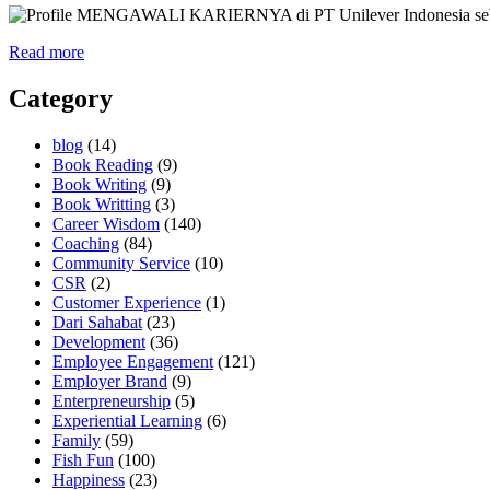
MENGAWALI KARIERNYA di PT Unilever Indonesia sebagai M
Read more
Category
blog
(14)
Book Reading
(9)
Book Writing
(9)
Book Writting
(3)
Career Wisdom
(140)
Coaching
(84)
Community Service
(10)
CSR
(2)
Customer Experience
(1)
Dari Sahabat
(23)
Development
(36)
Employee Engagement
(121)
Employer Brand
(9)
Enterpreneurship
(5)
Experiential Learning
(6)
Family
(59)
Fish Fun
(100)
Happiness
(23)