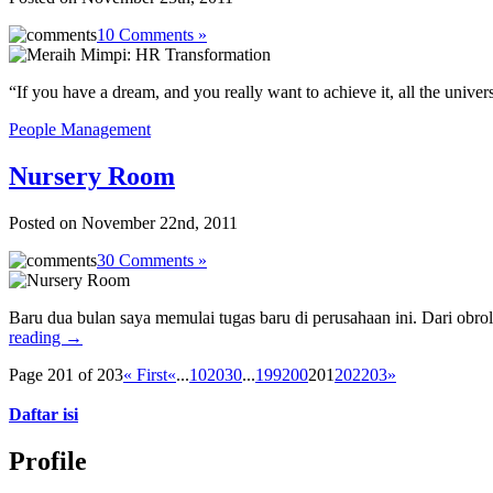
10 Comments »
“If you have a dream, and you really want to achieve it, all the univ
People Management
Nursery Room
Posted on November 22nd, 2011
30 Comments »
Baru dua bulan saya memulai tugas baru di perusahaan ini. Dari ob
reading
→
Page 201 of 203
« First
«
...
10
20
30
...
199
200
201
202
203
»
Daftar isi
Profile